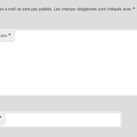
*
se e-mail ne sera pas publiée.
Les champs obligatoires sont indiqués avec
*
aire
*