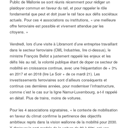
Public de Wallonie se sont réunis récemment pour rédiger un
plaidoyer commun en faveur du rail, et pour rappeler le rôle
fondamental que peut et doit jouer le rail face aux défis sociétaux
actuels. Pour ces 4 associations ou institutions, « une meilleure
offre ferroviaire est possible et vivement attendue par les
citoyens. »
Vendredi, lors d’une visite à Libramont d’une entreprise travaillant
dans le secteur ferroviaire (CML Industries, lire ci-dessus), le
ministre François Bellot a justement rappelé les enjeux et les
défis liés au rail, la volonté publique étant de doper ce secteur de
mobilité en croissance continue, avec une fréquentation de + 3%
en 2017 et en 2018 (lire Le Soir + de ce mardi 21). Les
investissements ferroviaires sont d’ailleurs conséquents et
continus ces dernières années, pour moderniser l’infrastructure,
comme c’est le cas sur la ligne Namur-Luxembourg, a-t-il rappelé
en détail. Plus de trains, moins de voitures.
Pour les 4 associations signataires, « le contexte de mobilisation
en faveur du climat confirme la pertinence des objectifs
ambitieux repris dans la vision wallonne de la mobilité pour 2030.
Y diminuer la part modale de la voiture de 80 à 60% est une