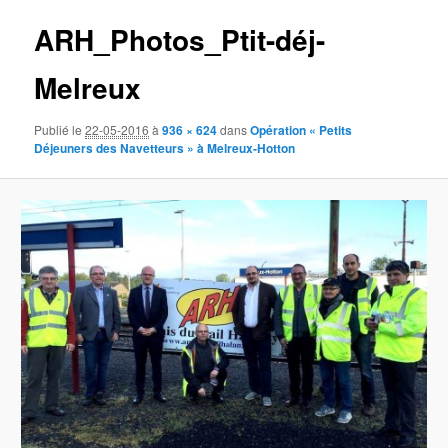
des
ARH_Photos_Ptit-déj-
images
Melreux
Publié le
22-05-2016
à
936 × 624
dans
Opération « Petits
Déjeuners des Navetteurs » à Melreux-Hotton