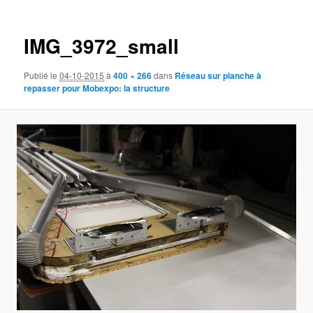
des
images
IMG_3972_small
Publié le
04-10-2015
à
400 × 266
dans
Réseau sur planche à
repasser pour Mobexpo: la structure