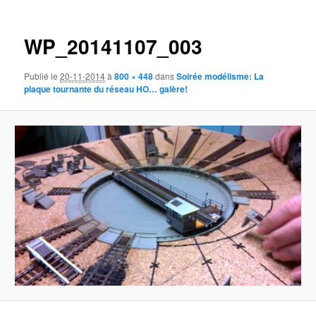
des
images
WP_20141107_003
Publié le
20-11-2014
à
800 × 448
dans
Soirée modélisme: La
plaque tournante du réseau HO… galère!