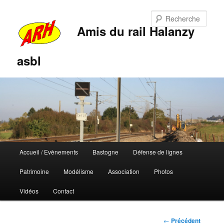
Rech
Amis du rail Halanzy
asbl
Menu
Accueil / Evènements
Bastogne
Défense de lignes
Aller
Aller
principal
Patrimoine
Modélisme
Association
Photos
au
au
Vidéos
Contact
contenu
contenu
principal
secondaire
Navigation
←
Précédent