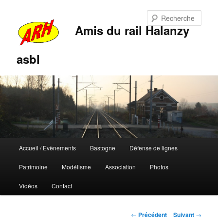
Rech
Amis du rail Halanzy
asbl
Menu
Accueil / Evènements
Bastogne
Défense de lignes
Aller
Aller
principal
Patrimoine
Modélisme
Association
Photos
au
au
Vidéos
Contact
contenu
contenu
principal
secondaire
Navigation
←
Précédent
Suivant
→