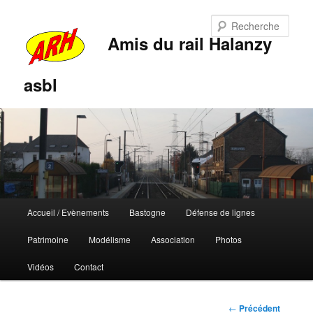
Rech
Amis du rail Halanzy
asbl
Menu
Accueil / Evènements
Bastogne
Défense de lignes
Aller
Aller
principal
Patrimoine
Modélisme
Association
Photos
au
au
Vidéos
Contact
contenu
contenu
principal
secondaire
Navigation
←
Précédent