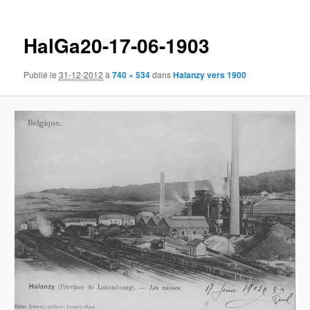
des
images
HalGa20-17-06-1903
Publié le
31-12-2012
à
740 × 534
dans
Halanzy vers 1900