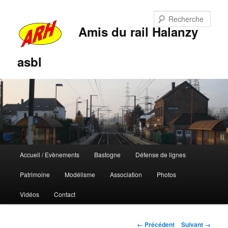
Rech
Amis du rail Halanzy
asbl
Menu
Accueil / Evènements
Bastogne
Défense de lignes
Aller
Aller
principal
Patrimoine
Modélisme
Association
Photos
au
au
Vidéos
Contact
contenu
contenu
principal
secondaire
Navigation
← Précédent
Suivant →