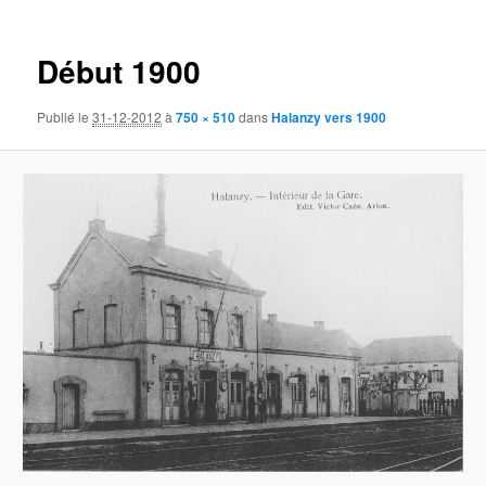
des
images
Début 1900
Publié le
31-12-2012
à
750 × 510
dans
Halanzy vers 1900