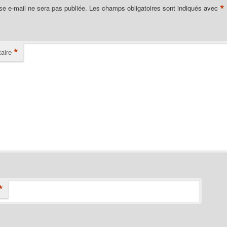
*
se e-mail ne sera pas publiée.
Les champs obligatoires sont indiqués avec
*
aire
*