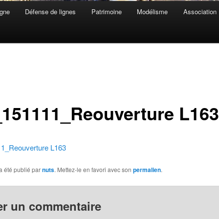
gne
Défense de lignes
Patrimoine
Modélisme
Association
151111_Reouverture L163
1_Reouverture L163
a été publié par
nuts
. Mettez-le en favori avec son
permalien
.
er un commentaire