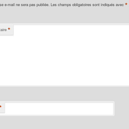
*
se e-mail ne sera pas publiée.
Les champs obligatoires sont indiqués avec
*
aire
*