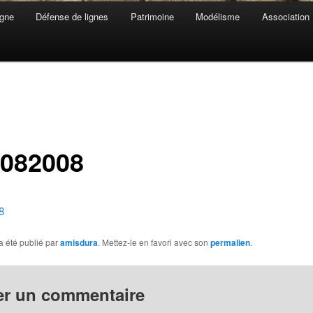
gne
Défense de lignes
Patrimoine
Modélisme
Association
-082008
8
a été publié par
amisdura
. Mettez-le en favori avec son
permalien
.
er un commentaire