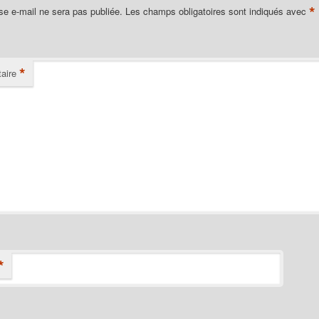
*
se e-mail ne sera pas publiée.
Les champs obligatoires sont indiqués avec
*
aire
*