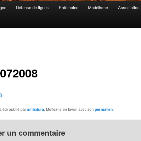
gne
Défense de lignes
Patrimoine
Modélisme
Association
-072008
8
a été publié par
amisdura
. Mettez-le en favori avec son
permalien
.
er un commentaire