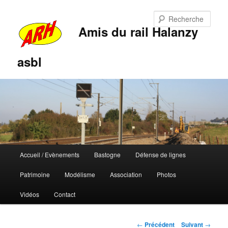
Rech
Amis du rail Halanzy
asbl
Menu
Accueil / Evènements
Bastogne
Défense de lignes
Aller
Aller
principal
Patrimoine
Modélisme
Association
Photos
au
au
Vidéos
Contact
contenu
contenu
principal
secondaire
Navigation
←
Précédent
Suivant
→