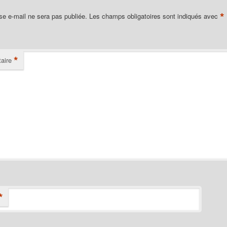
*
se e-mail ne sera pas publiée.
Les champs obligatoires sont indiqués avec
*
aire
*