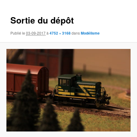
des
images
Sortie du dépôt
Publié le
03-09-2017
à
4752 × 3168
dans
Modélisme