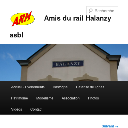
Rech
Amis du rail Halanzy
asbl
Menu
Accueil / Evènements
Bastogne
Défense de lignes
Aller
Aller
principal
Patrimoine
Modélisme
Association
Photos
au
au
Vidéos
Contact
contenu
contenu
principal
secondaire
Navigation
Suivant →