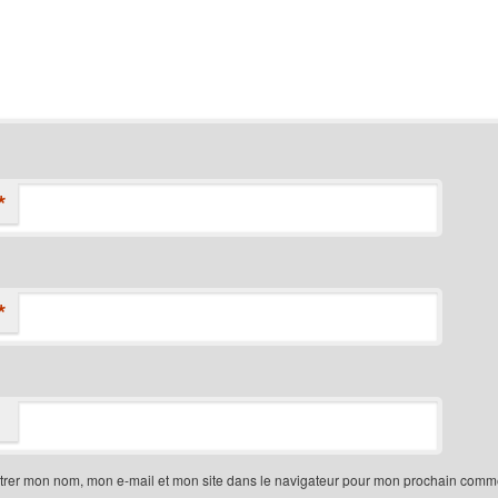
*
*
trer mon nom, mon e-mail et mon site dans le navigateur pour mon prochain comme