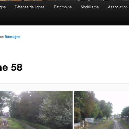
gne
Défense de lignes
Patrimoine
Modélisme
Association
ns
Bastogne
ne 58