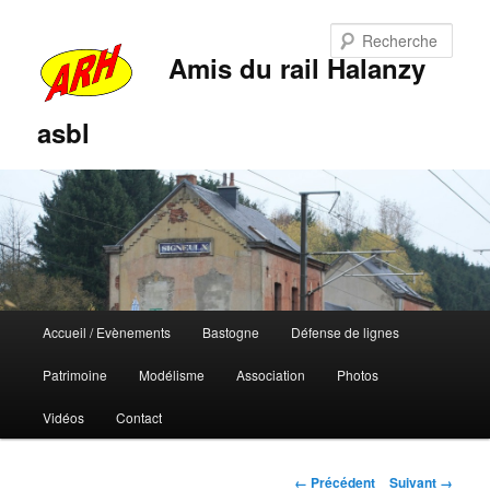
Rech
Amis du rail Halanzy
asbl
Menu
Accueil / Evènements
Bastogne
Défense de lignes
Aller
Aller
principal
Patrimoine
Modélisme
Association
Photos
au
au
Vidéos
Contact
contenu
contenu
principal
secondaire
Navigation
← Précédent
Suivant →