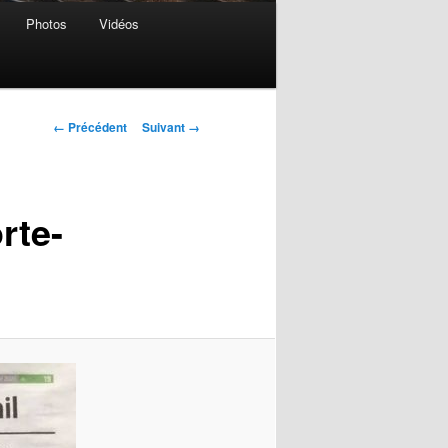
Photos
Vidéos
Navigation
← Précédent
Suivant →
des
images
rte-