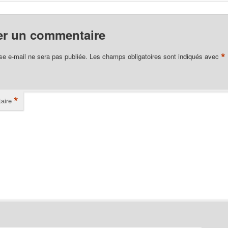
er un commentaire
*
se e-mail ne sera pas publiée.
Les champs obligatoires sont indiqués avec
*
aire