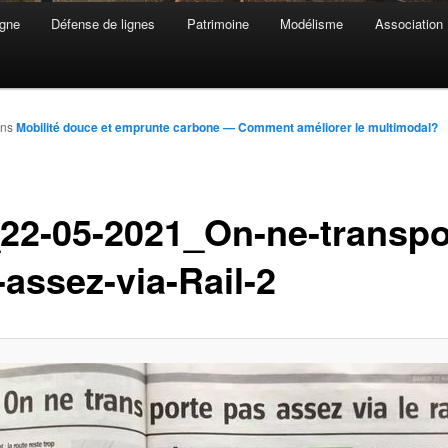
gne
Défense de lignes
Patrimoine
Modélisme
Association
ns
Mobilité douce et emprunte carbone — Comment améliorer le multimodal?
22-05-2021_On-ne-transpo
-assez-via-Rail-2