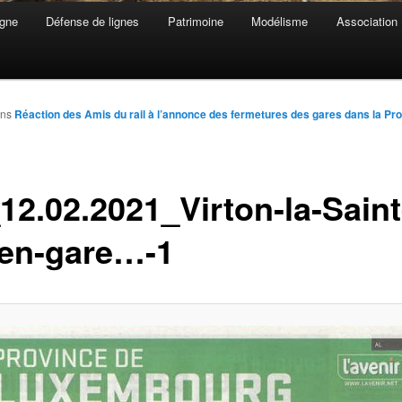
gne
Défense de lignes
Patrimoine
Modélisme
Association
ns
Réaction des Amis du rail à l’annonce des fermetures des gares dans la Pr
12.02.2021_Virton-la-Saint
-en-gare…-1