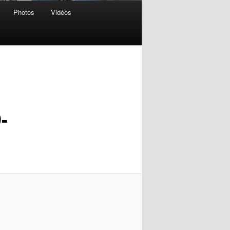
Photos
Vidéos
Navigation
des
images
-