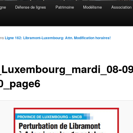
gne
Défense de lignes
Patrimoine
Modélisme
Association
ns
Ligne 162: Libramont-Luxembourg: Attn. Modification horaires!
Luxembourg_mardi_08-09
0_page6