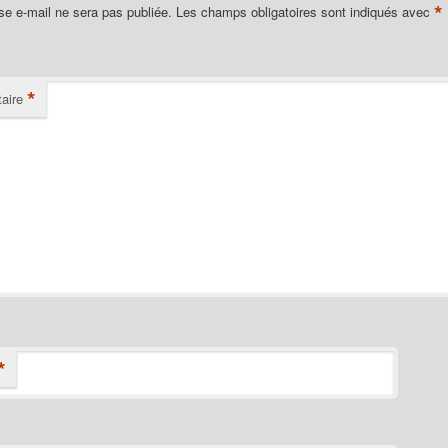
*
se e-mail ne sera pas publiée.
Les champs obligatoires sont indiqués avec
*
aire
*