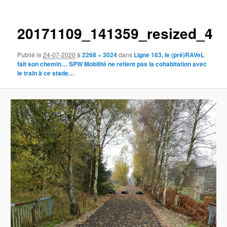
des
images
20171109_141359_resized_4
Publié le
24-07-2020
à
2268 × 3024
dans
Ligne 163, le (pré)RAVeL
fait son chemin… SPW Mobilité ne retient pas la cohabitation avec
le train à ce stade…