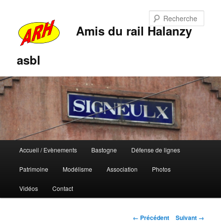
Rech
Amis du rail Halanzy
asbl
Menu
Accueil / Evènements
Bastogne
Défense de lignes
Aller
Aller
principal
Patrimoine
Modélisme
Association
Photos
au
au
Vidéos
Contact
contenu
contenu
principal
secondaire
Navigation
← Précédent
Suivant →