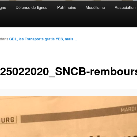
gne
Défense de lignes
Patrimoine
Modélisme
Association
dans
GDL, les Transports gratis YES, mais…
25022020_SNCB-rembou