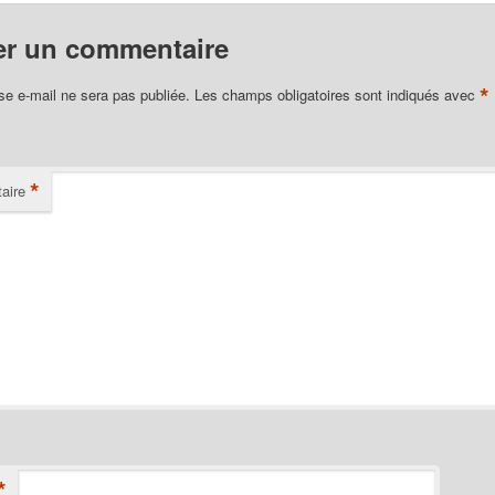
er un commentaire
*
se e-mail ne sera pas publiée.
Les champs obligatoires sont indiqués avec
*
aire
*