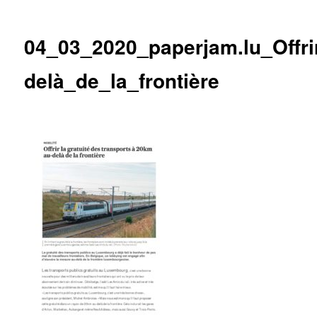
des
articles
04_03_2020_paperjam.lu_Offri
delà_de_la_frontière