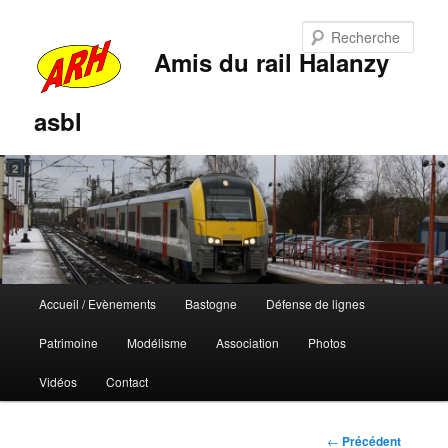
Rech
Amis du rail Halanzy
asbl
Menu
Accueil / Evènements
Bastogne
Défense de lignes
Aller
Aller
principal
Patrimoine
Modélisme
Association
Photos
au
au
Vidéos
Contact
contenu
contenu
principal
secondaire
Navigation
←
Précédent