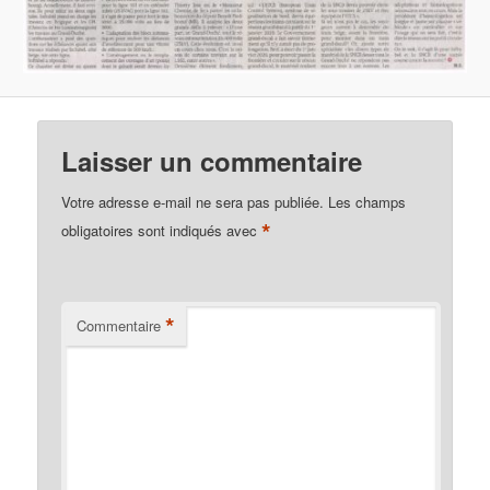
Laisser un commentaire
Votre adresse e-mail ne sera pas publiée.
Les champs
*
obligatoires sont indiqués avec
*
Commentaire