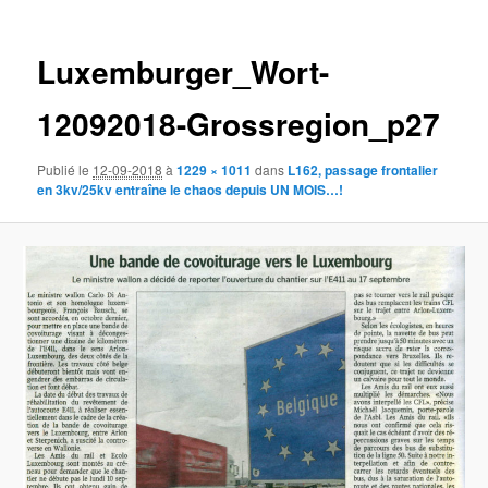
des
images
Luxemburger_Wort-
12092018-Grossregion_p27
Publié le
12-09-2018
à
1229 × 1011
dans
L162, passage frontalier
en 3kv/25kv entraîne le chaos depuis UN MOIS…!