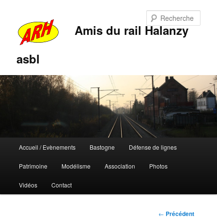
Rech
Amis du rail Halanzy
asbl
Menu
Accueil / Evènements
Bastogne
Défense de lignes
Aller
Aller
principal
Patrimoine
Modélisme
Association
Photos
au
au
Vidéos
Contact
contenu
contenu
principal
secondaire
Navigation
←
Précédent