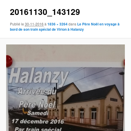
des
20161130_143129
images
Publié le
30-11-2016
à
1836 × 3264
dans
Le Père Noël en voyage à
bord de son train spécial de Virton à Halanzy