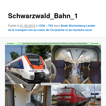
des
images
Schwarzwald_Bahn_1
Publié le
21-06-2016
à
1038 × 793
dans
Bade Wurtemberg Lander
où le transport est au coeur de l’économie et du tourisme local