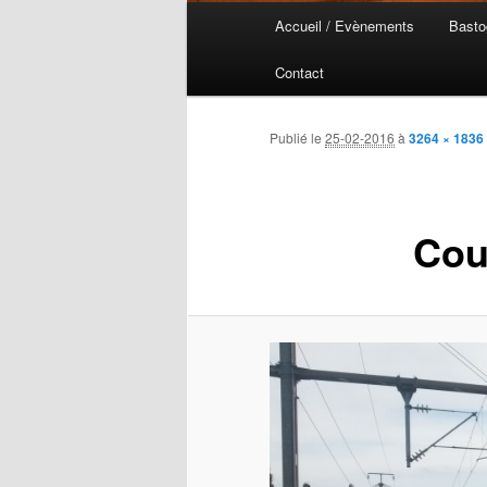
Menu
Accueil / Evènements
Basto
Aller
Aller
principal
Contact
au
au
contenu
contenu
Publié le
25-02-2016
à
3264 × 1836
principal
secondaire
Cou