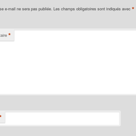
*
se e-mail ne sera pas publiée.
Les champs obligatoires sont indiqués avec
*
aire
*