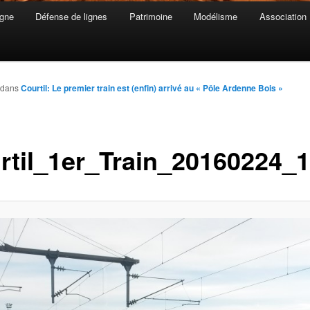
gne
Défense de lignes
Patrimoine
Modélisme
Association
dans
Courtil: Le premier train est (enfin) arrivé au « Pôle Ardenne Bois »
rtil_1er_Train_20160224