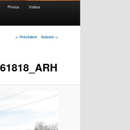
Photos
Vidéos
Navigation
← Précédent
Suivant →
des
images
_161818_ARH