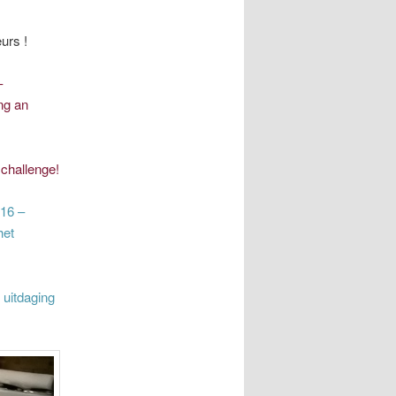
urs !
–
ng an
 challenge!
16 –
het
uitdaging