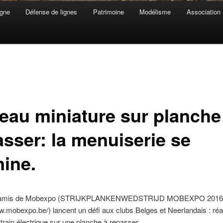
gne
Défense de lignes
Patrimoine
Modélisme
Association
eau miniature sur planche
asser: la menuiserie se
mine.
 amis de Mobexpo (STRIJKPLANKENWEDSTRIJD MOBEXPO 2016
train électrique sur une planche à repasser.