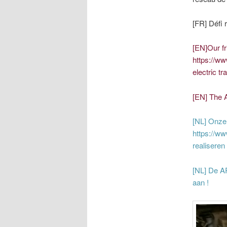
[FR] Défi 
[EN]Our 
https://ww
electric t
[EN] The A
[NL] Onz
https://w
realiseren
[NL] De A
aan !