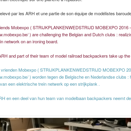
relevé par les ARH et une partie de son équipe de modélistes baroude
friends Mobexpo ( STRIJKPLANKENWEDSTRIJD MOBEXPO 2016 
w.mobexpo.be/ ) are challenging the Belgian and Dutch clubs : realizi
rain network on an ironing board.
RH and part of their team of model railroad backpackers take up the
e vrienden Mobexpo ( STRIJKPLANKENWEDSTRIJD MOBEXPO 20
ww.mobexpo.be/ ) worden tegen de Belgische en Nederlandse clubs : 
 van een elektrische trein netwerk op een strijkplank .
RH en een deel van hun team van modelbaan backpackers neemt de 