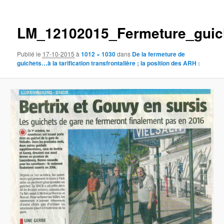
des
images
LM_12102015_Fermeture_guic
Publié le
17-10-2015
à
1012 × 1030
dans
De la fermeture de
guichets…à la tarification transfrontalière ; la position des ARH :