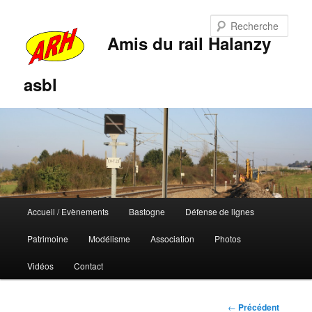
Rech
Amis du rail Halanzy
asbl
Menu
Accueil / Evènements
Bastogne
Défense de lignes
Aller
Aller
principal
Patrimoine
Modélisme
Association
Photos
au
au
Vidéos
Contact
contenu
contenu
principal
secondaire
Navigation
←
Précédent