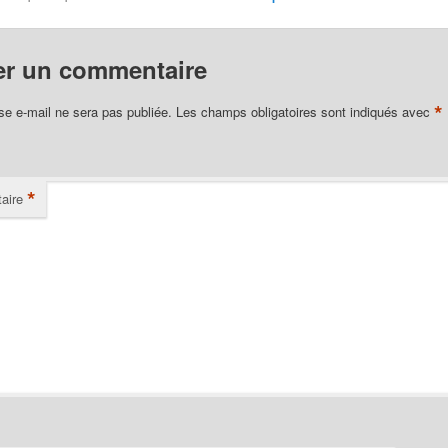
er un commentaire
*
se e-mail ne sera pas publiée.
Les champs obligatoires sont indiqués avec
*
aire