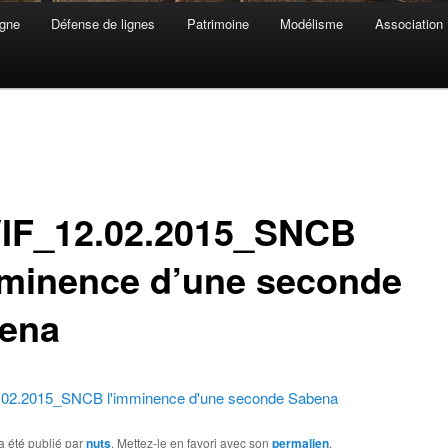
gne
Défense de lignes
Patrimoine
Modélisme
Association
IF_12.02.2015_SNCB
mminence d’une seconde
ena
02.2015_SNCB l'imminence d'une seconde Sabena
a été publié par
nuts
. Mettez-le en favori avec son
permalien
.