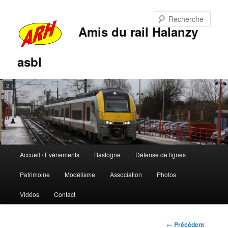
Rech
Amis du rail Halanzy
asbl
Menu
Accueil / Evènements
Bastogne
Défense de lignes
Aller
Aller
principal
Patrimoine
Modélisme
Association
Photos
au
au
Vidéos
Contact
contenu
contenu
principal
secondaire
Navigation
←
Précédent