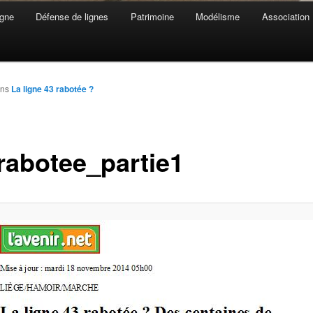
gne
Défense de lignes
Patrimoine
Modélisme
Association
ns
La ligne 43 rabotée ?
rabotee_partie1