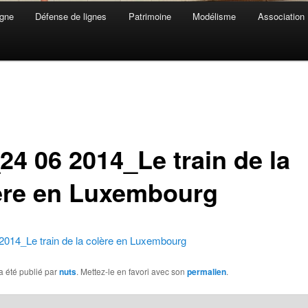
gne
Défense de lignes
Patrimoine
Modélisme
Association
24 06 2014_Le train de la
ère en Luxembourg
2014_Le train de la colère en Luxembourg
a été publié par
nuts
. Mettez-le en favori avec son
permalien
.