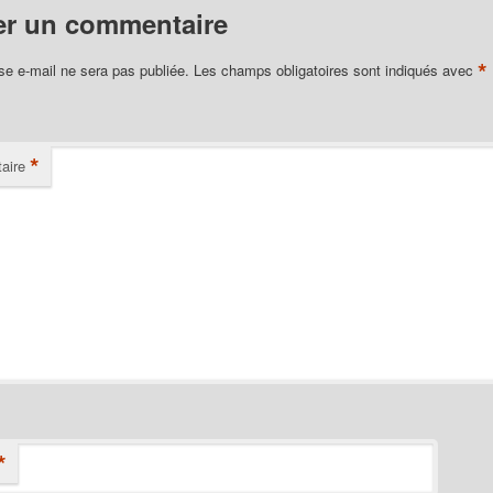
er un commentaire
*
se e-mail ne sera pas publiée.
Les champs obligatoires sont indiqués avec
*
aire
*