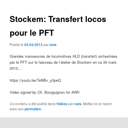
des
articles
Stockem: Transfert locos
pour le PFT
Publié le
03-04-2013
par
nuts
Grandes manoeuvres de locomotives HLD (transfert) orchestrées
par le PFT sur le faisceau de l’atelier de Stockem en ce 30 mars
2013…
https://youtu.be/TeNBv_y3peQ
Video signed by Ch. Bourguignon for ARH
Ce contenu a été publié dans
Vidéos
par
nuts
. Mettez-le en favori
avec son
permalien
.