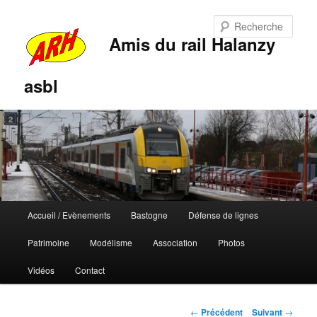
Rech
Amis du rail Halanzy
asbl
Menu
Accueil / Evènements
Bastogne
Défense de lignes
Aller
Aller
principal
Patrimoine
Modélisme
Association
Photos
au
au
Vidéos
Contact
contenu
contenu
principal
secondaire
Navigation
←
Précédent
Suivant
→