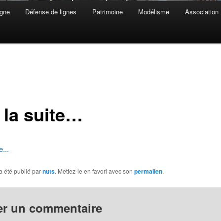
gne
Défense de lignes
Patrimoine
Modélisme
Association
 la suite…
e...
a été publié par
nuts
. Mettez-le en favori avec son
permalien
.
er un commentaire