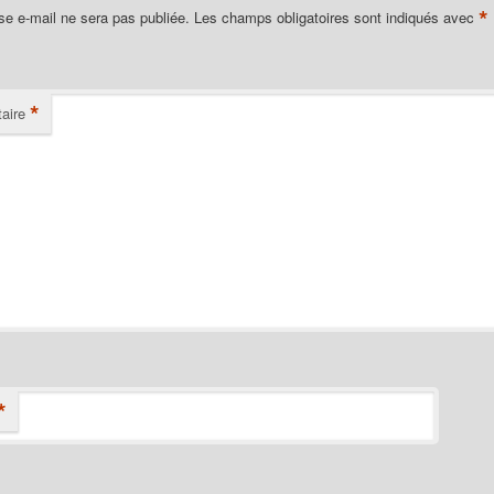
*
se e-mail ne sera pas publiée.
Les champs obligatoires sont indiqués avec
*
aire
*