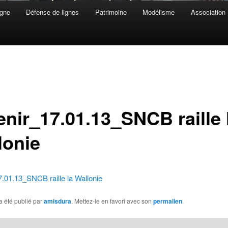
gne
Défense de lignes
Patrimoine
Modélisme
Association
enir_17.01.13_SNCB raille 
lonie
.01.13_SNCB raille la Wallonie
a été publié par
amisdura
. Mettez-le en favori avec son
permalien
.