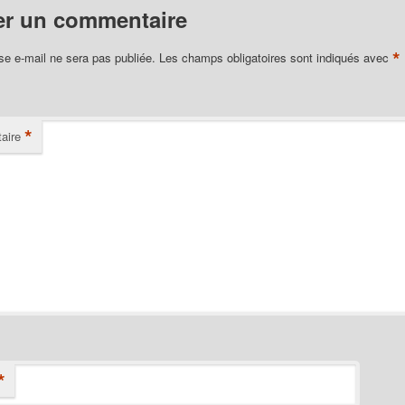
er un commentaire
*
se e-mail ne sera pas publiée.
Les champs obligatoires sont indiqués avec
*
aire
*