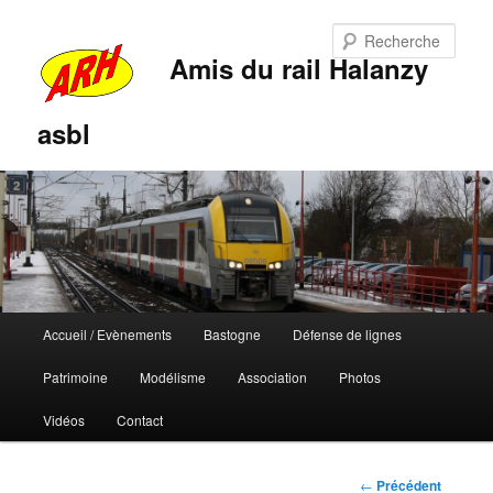
Rech
Amis du rail Halanzy
asbl
Menu
Accueil / Evènements
Bastogne
Défense de lignes
Aller
Aller
principal
Patrimoine
Modélisme
Association
Photos
au
au
Vidéos
Contact
contenu
contenu
principal
secondaire
Navigation
←
Précédent