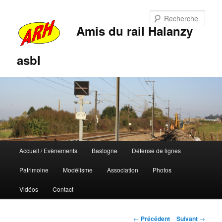
Rech
Amis du rail Halanzy
asbl
Menu
Accueil / Evènements
Bastogne
Défense de lignes
Aller
Aller
principal
Patrimoine
Modélisme
Association
Photos
au
au
Vidéos
Contact
contenu
contenu
principal
secondaire
Navigation
←
Précédent
Suivant
→