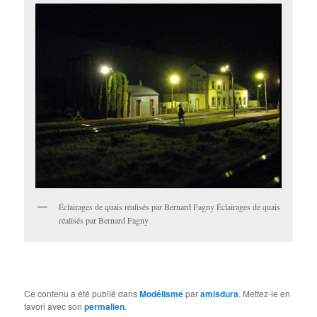
Éclairages de quais réalisés par Bernard Fagny Éclairages de quais
réalisés par Bernard Fagny
Ce contenu a été publié dans
Modélisme
par
amisdura
. Mettez-le en
favori avec son
permalien
.