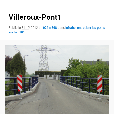
des
images
Villeroux-Pont1
Publié le
31-12-2012
à
1024 × 768
dans
Infrabel entretient les ponts
sur la L163