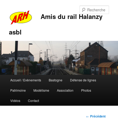
Rech
Amis du rail Halanzy
asbl
Menu
Accueil / Evènements
Bastogne
Défense de lignes
Aller
Aller
principal
Patrimoine
Modélisme
Association
Photos
au
au
Vidéos
Contact
contenu
contenu
principal
secondaire
Navigation
←
Précédent