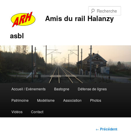
Rech
Amis du rail Halanzy
asbl
Menu
Accueil / Evènements
Bastogne
Défense de lignes
Aller
Aller
principal
Patrimoine
Modélisme
Association
Photos
au
au
Vidéos
Contact
contenu
contenu
principal
secondaire
Navigation
←
Précédent