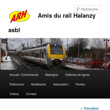
Rech
Amis du rail Halanzy
asbl
Menu
Accueil / Evènements
Bastogne
Défense de lignes
Aller
Aller
principal
Patrimoine
Modélisme
Association
Photos
au
au
Vidéos
Contact
contenu
contenu
principal
secondaire
Navigation
←
Précédent