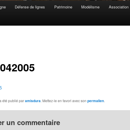
gne
Défense de lignes
Patrimoine
Modélisme
Association
-042005
5
a été publié par
amisdura
. Mettez-le en favori avec son
permalien
.
er un commentaire