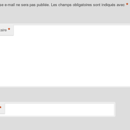
*
se e-mail ne sera pas publiée.
Les champs obligatoires sont indiqués avec
*
aire
*