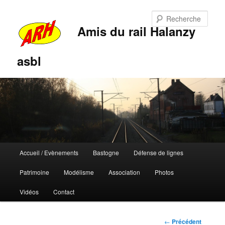
Rech
Amis du rail Halanzy
asbl
Menu
Accueil / Evènements
Bastogne
Défense de lignes
Aller
Aller
principal
Patrimoine
Modélisme
Association
Photos
au
au
Vidéos
Contact
contenu
contenu
principal
secondaire
Navigation
←
Précédent