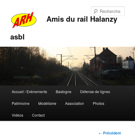
Rech
Amis du rail Halanzy
asbl
Menu
Accueil / Evènements
Bastogne
Défense de lignes
Aller
Aller
principal
Patrimoine
Modélisme
Association
Photos
au
au
Vidéos
Contact
contenu
contenu
principal
secondaire
Navigation
←
Précédent